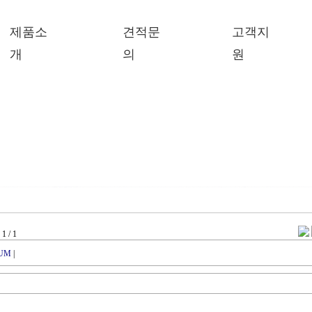
제품소
견적문
고객지
개
의
원
1 / 1
UM
|