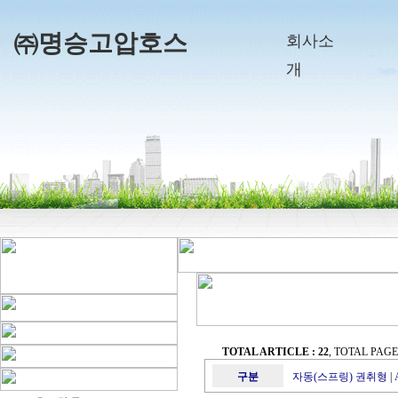
㈜명승고압호스
회사소
개
TOTAL ARTICLE : 22
, TOTAL PAGE :
구분
자동(스프링) 권취형
|