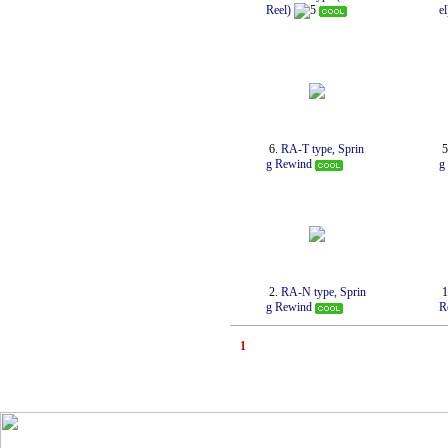
Reel)
5
el
6.
RA-T type, Sprin
5
g Rewind
g
2.
RA-N type, Sprin
1
g Rewind
R
1