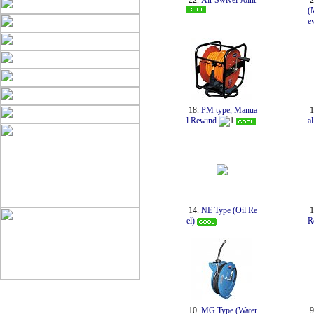
22.
Air Swivel Joint
2
(
e
18.
PM type, Manua
1
l Rewind
1
a
14.
NE Type (Oil Re
1
el)
R
10.
MG Type (Water
9