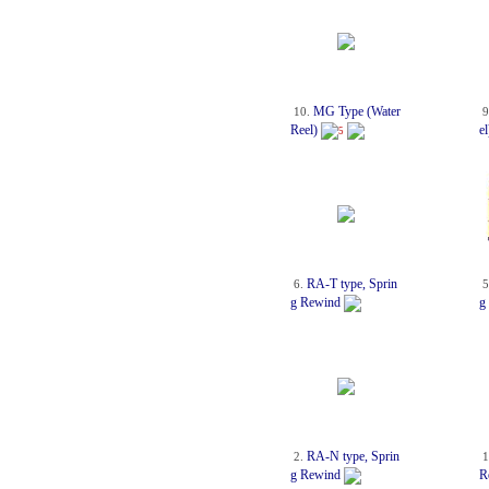
MG Type (Water
10.
9
Reel)
el
5
RA-T type, Sprin
6.
5
g Rewind
g
RA-N type, Sprin
2.
1
g Rewind
R