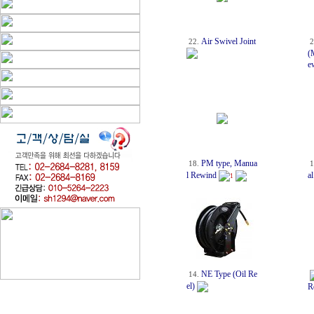
Air Swivel Joint
22.
2
(
e
PM type, Manua
18.
1
l Rewind
a
1
NE Type (Oil Re
14.
el)
R