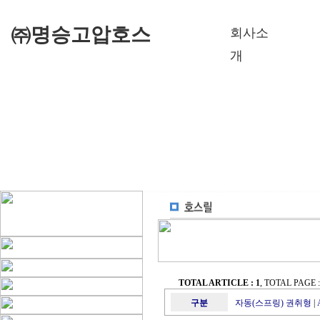
㈜명승고압호스
회사소
개
TOTAL ARTICLE : 1
, TOTAL PAGE : 
구분
자동(스프링) 권취형
|