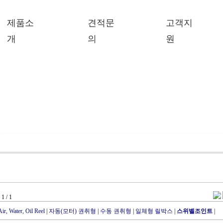
제품소
견적문
고객지
개
의
원
1 / 1
Air, Water, Oil Reel
|
자동(모터) 권취형
|
수동 권취형
|
일체형 릴박스
|
스위벨조인트
|